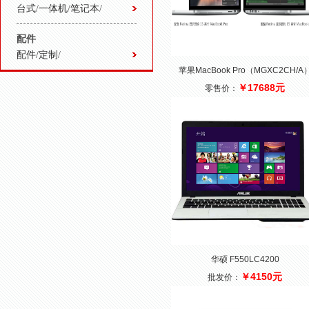
台式
/
一体机
/
笔记本
/
配件
配件/定制
/
苹果MacBook Pro（MGXC2CH/A
￥17688元
零售价：
华硕 F550LC4200
￥4150元
批发价：