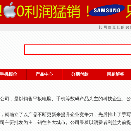
比 网 价 更 低 的 实 
手机报价
产品中心
分期付款
问题解答
公司，是以销售平板电脑、手机等数码产品为主的科技企业。公
就确立了以产品不断更新来提升企业竞争力，先后推出了手写原笔
司主要批发为主，销往各大城市。公司秉着以消费者利益为前提