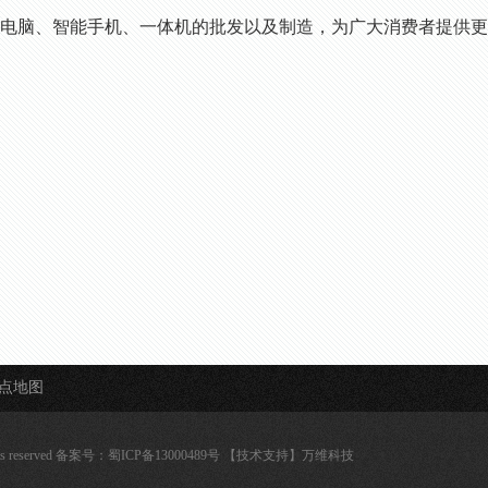
电脑、智能手机、一体机的批发以及制造，为广大消费者提供更
点地图
 reserved 备案号：
蜀ICP备13000489号
【技术支持】
万维科技