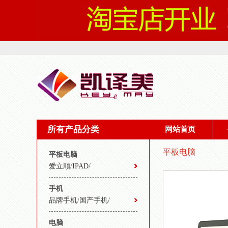
所有产品分类
网站首页
平板电脑
平板电脑
爱立顺
/
IPAD
/
手机
品牌手机
/
国产手机
/
电脑